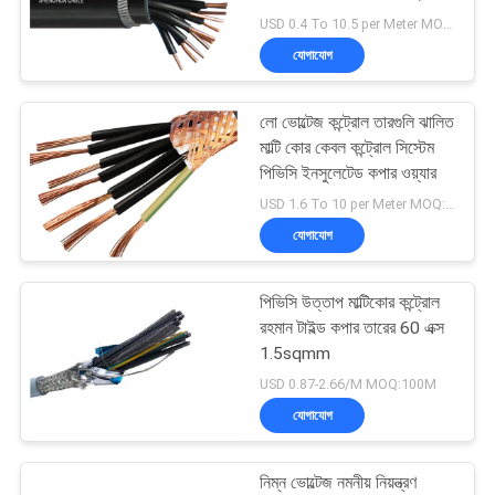
USD 0.4 To 10.5 per Meter MOQ:1000m
BLOG
যোগাযোগ
উদ্ধৃতির
লো ভোল্টেজ কন্ট্রোল তারগুলি ঝালিত
জন্য
মাল্টি কোর কেবল কন্ট্রোল সিস্টেম
পিভিসি ইনসুলেটেড কপার ওয়্যার
আবেদন
USD 1.6 To 10 per Meter MOQ:1000m
যোগাযোগ
NEWS
পিভিসি উত্তাপ মাল্টিকোর কন্ট্রোল
সাইট
রহমান টাইল্ড কপার তারের 60 এক্স
1.5sqmm
ম্যাপ
USD 0.87-2.66/M MOQ:100M
যোগাযোগ
গোপনীয়তা
নীতি
নিম্ন ভোল্টেজ নমনীয় নিয়ন্ত্রণ