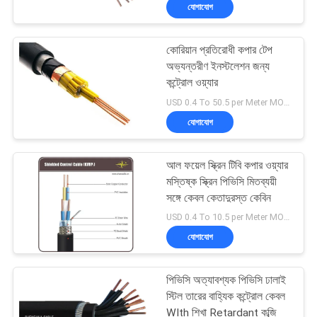
যোগাযোগ
কারখানা
কোরিয়ান প্রতিরোধী কপার টেপ
ভ্রমণ
অভ্যন্তরীণ ইনস্টলেশন জন্য
কন্ট্রোল ওয়্যার
মান
USD 0.4 To 50.5 per Meter MOQ:500m
যোগাযোগ
নিয়ন্ত্রণ
আল ফয়েল স্ক্রিন টিবি কপার ওয়্যার
আমাদের
মস্তিষ্ক স্ক্রিন পিভিসি মিতব্যয়ী
সাথে
সঙ্গে কেবল কেতাদুরস্ত কেবিন
USD 0.4 To 10.5 per Meter MOQ:1000m
যোগাযোগ
যোগাযোগ
করুন
পিভিসি অত্যাবশ্যক পিভিসি ঢালাই
খবর
স্টিল তারের বাহ্যিক কন্ট্রোল কেবল
WIth শিখা Retardant কব্জি