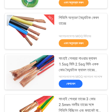
এখন অনুসন্ধান করুন
কারখানা
HOT
পিভিসি অন্তরণ বৈদ্যুতিক কেবল
ভ্রমণ
203
তারের
পিভিসি উত্তাপ তারের
মান
আলোচনাযোগ্য MOQ:বিনিমেয়
এখন অনুসন্ধান করুন
নিয়ন্ত্রণ
সাংহাই শেনহুয়া পাওয়ার ক্যাবল
আমাদের
1.5sq মিমি 2.5sq মিমি একক
সাথে
কোর বৈদ্যুতিক ক্যাবল তারের
197
ফিক্সড ওয়্যারিং জন্য H05V-K
আলোচনাযোগ্য MOQ:আলোচনা সাপেক্ষে
যোগাযোগ
H07V-K
যোগাযোগ
করুন
বৈদ্যুতিক তারের তারের
সাংহাই শেংহুয়া তারের 3 কোর
খবর
2.5mm নমনীয় তারের সঙ্গে
পিভিসি বিচ্ছিন্ন এবং জ্যাকেট মাল্টি