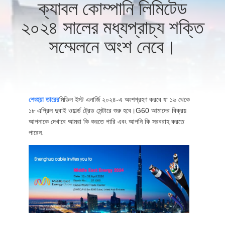
ক্যাবল কোম্পানি লিমিটেড
২০২৪ সালের মধ্যপ্রাচ্য শক্তি
কারখানা
ভ্রমণ
সম্মেলনে অংশ নেবে।
মান
নিয়ন্ত্রণ
শেংহুয়া তারের
মিডিল ইস্ট এনার্জি ২০২৪-এ অংশগ্রহণ করবে যা ১৬ থেকে
১৮ এপ্রিল দুবাই ওয়ার্ল্ড ট্রেড সেন্টারে শুরু হবে।G60 আমাদের বিক্রয়
আপনাকে দেখাবে আমরা কি করতে পারি এবং আপনি কি সরবরাহ করতে
আমাদের
পারেন.
সাথে
যোগাযোগ
করুন
খবর