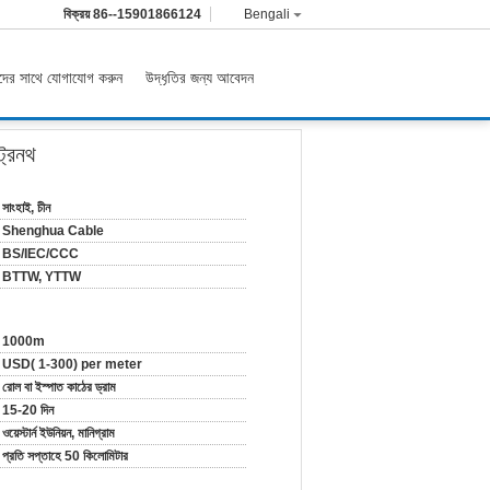
বিক্রয়
86--15901866124
Bengali
ের সাথে যোগাযোগ করুন
উদ্ধৃতির জন্য আবেদন
ট্রেনথ
সাংহাই, চীন
Shenghua Cable
BS/IEC/CCC
BTTW, YTTW
1000m
USD( 1-300) per meter
রোল বা ইস্পাত কাঠের ড্রাম
15-20 দিন
ওয়েস্টার্ন ইউনিয়ন, মানিগ্রাম
প্রতি সপ্তাহে 50 কিলোমিটার