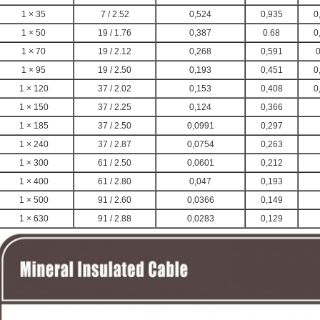
1 × 35
7 / 2.52
0,524
0,935
0
1 × 50
19 / 1.76
0,387
0.68
0
1 × 70
19 / 2.12
0,268
0,591
0
1 × 95
19 / 2.50
0,193
0,451
0
1 × 120
37 / 2.02
0,153
0,408
0
1 × 150
37 / 2.25
0,124
0,366
1 × 185
37 / 2.50
0,0991
0,297
1 × 240
37 / 2.87
0,0754
0,263
1 × 300
61 / 2.50
0,0601
0,212
1 × 400
61 / 2.80
0,047
0,193
1 × 500
91 / 2.60
0,0366
0,149
1 × 630
91 / 2.88
0,0283
0,129