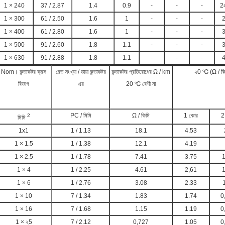
1 × 240
37 / 2.87
1.4
0.9
-
-
-
2
1 × 300
61 / 2.50
1.6
1
-
-
-
2
1 × 400
61 / 2.80
1.6
1
-
-
-
3
1 × 500
91 / 2.60
1.8
1.1
-
-
-
3
1 × 630
91 / 2.88
1.8
1.1
-
-
-
4
Nom। কন্ডাকটর ক্রস
রেড সংখ্যা / ডায়া কন্ডাকটর
কন্ডাকটর প্রতিরোধের Ω / km
২0 ℃ (Ω / কিম
বিভাগ
এর
20 ℃ বেশী না
PC / মিমি
Ω / কিমি
1 কোর
2
2
মিমি
1x1
1 / 1.13
18.1
4.53
1 × 1.5
1 / 1.38
12.1
4.19
1 × 2.5
1 / 1.78
7.41
3.75
1
1 × 4
1 / 2.25
4.61
2,61
1
1 × 6
1 / 2.76
3.08
2.33
1 × 10
7 / 1.34
1.83
1.74
0
1 × 16
7 / 1.68
1.15
1.19
0
1 × ২5
7 / 2.12
0,727
1.05
0