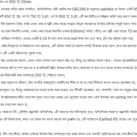
্লাস এস 950 ℃ 20min
 চমৎকার অগ্নি প্রুফ সম্পত্তি, অগ্নিনির্বাপক রেটিং জাতীয় মান GB1266.6 শুধুমাত্র satisfies না: বিভাগ একট
টি 650 ℃ 3h: বর্গ বি 750 ℃ ​​3 ঘন্টা ; বর্গ সি 950 ℃ 3 ঘন্টা, এটি জল ছিটিয়ে বা যান্ত্রিক ধর্মঘট সহ্য করতে সক্ষম
 দীর্ঘ ক্রমাগত দৈর্ঘ্য: দৈর্ঘ্য একক কোর বা মাল্টি-কোর তারের সত্ত্বেও বিদ্যুৎ সরবরাহের দৈর্ঘ্যের চাহিদার সন্তুষ্ট করতে 
 বড় ক্রস বিভাগীয় এলাকা, একক কোর তারের বিভাগীয় এলাকা 630mm2 পর্যন্ত পৌঁছে এবং মাল্টি কোর তারের 70 
 নমনীয়তা সম্পত্তি, তারের রেখাটি 6-10 ডি নমন সঙ্গে তারের reeI উপর ক্ষত হতে পারে, (ডি তার বাহ্যিক ব্যাস হয়):
 ধোঁয়া-বিনামূল্যে অ-বিষাক্ততা যখন জ্বলছে, এটি অজৈব পদার্থ (অ-জ্বলন পদার্থ) নিরোধক জন্য গ্রহণ করে তার জ্বলন্ত 
ষণ এটি একটি পরিবেশগত সুরক্ষা পণ্য;
 উচ্চ ওভারলোড ক্ষমতা, কেবল কেবল বর্তমান বহন ক্ষমতা উচ্চ হয়, কিন্তু বড় জমিদার ক্ষমতা আছে। তারের প্রয়োজনীয়তার 
পমাত্রা যদি তা স্পর্শ করা হয় না বা জালিয়াতী বিল্ডিং উপকরণগুলির সাথে যোগাযোগ না করে তবে তারের কক্ষের তাপমা
রের দীর্ঘমেয়াদী কাজ তাপমাত্রা 250 ℃ পৌঁছাতে পারেন;
 জারা প্রমাণের পরিমাণ, জৈব অগভীর ফায়ারফুইফ প্লাস্টিকের টিউব বা নল বা লোহা টিউবকে কখনও কখনও প্রয়োজন হয়, প্
োপযুক্ত হয়, কিন্তু ফায়ারফ্রফের তারের কপার ময়দা রয়েছে এবং টিউবটি প্রয়োজন- কম, পাশাপাশি, তামা মথ অনুকূল 
 ইলেক্ট্রোম্যাগনেটিক হস্তক্ষেপ মুক্ত যখন তথ্য ওয়্যার এবং কন্ট্রোল তারের সঙ্গে একই উল্লম্ব খাদে wiring কারণ কপ
রের হস্তক্ষেপ করবে না;
 সাধারণত টিংুউশিশিং যন্ত্রপাতি অগ্নিশিখায়, এটি আগুনের ক্ষয় ক্ষতিগ্রস্ত করে, অগ্নিশিখায় সাধারণত যন্ত্রপাতি পরিবা
্য এটি নির্ভরযোগ্য, কারণ এর তামার মথ ভালো ধরনের ভাল কন্ডাক্টর হয়, এটি সর্বোত্তম Earthed PE তারের এবং পুরো
. দীর্ঘ সেবা জীবন, অজৈব ঢেউয়ের উপাদান উচ্চ তাপমাত্রা সহ্য করার ক্ষমতা এবং অবনতি প্রতিরোধের তার সেবা জীবন জ