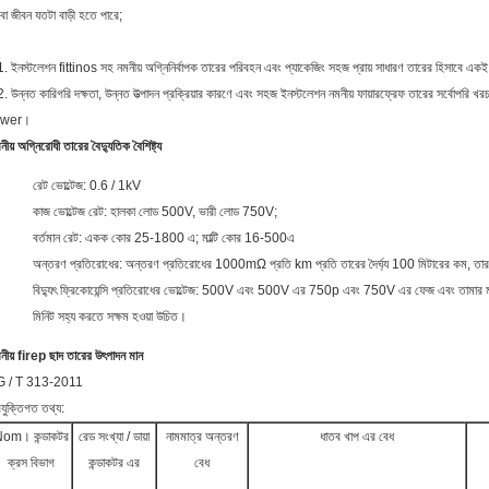
বা জীবন যতটা বাড়ী হতে পারে;
. ইনস্টলেশন fittinos সহ নমনীয় অগ্নিনির্বাপক তারের পরিবহন এবং প্যাকেজিং সহজ প্রায় সাধারণ তারের হিসাবে একই
. উন্নত কারিগরি দক্ষতা, উন্নত উত্পাদন প্রক্রিয়ার কারণে এবং সহজ ইনস্টলেশন নমনীয় ফায়ারফ্রেফ তারের সর্বোপরি
ower।
নীয় অগ্নিরোধী তারের বৈদ্যুতিক বৈশিষ্ট্য
রেট ভোল্টেজ: 0.6 / 1kV
কাজ ভোল্টেজ রেট: হালকা লোড 500V, ভারী লোড 750V;
বর্তমান রেট: একক কোর 25-1800 এ; মাল্টি কোর 16-500এ
অন্তরণ প্রতিরোধের: অন্তরণ প্রতিরোধের 1000mΩ প্রতি km প্রতি তারের দৈর্ঘ্য 100 মিটারের কম,
বিদ্যুৎ ফ্রিকোয়েন্সি প্রতিরোধের ভোল্টেজ: 500V এবং 500V এর 750p এবং 750V এর ফেজ এবং তামার মথ ম
মিনিট সহ্য করতে সক্ষম হওয়া উচিত।
নীয় firep
ছাদ তারের
উৎপাদন মান
G / T 313-2011
রযুক্তিগত তথ্য:
om। কন্ডাকটর
রেড সংখ্যা / ডায়া
নামমাত্র অন্তরণ
ধাতব খাপ এর বেধ
ক্রস বিভাগ
কন্ডাকটর এর
বেধ