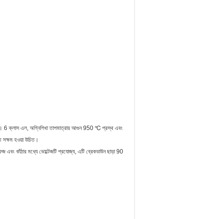
য়ী। 6 ক্লাস এল, অগ্নিশিখা তাপমাত্রায় আগুন 950 ℃ প্রস্থ এবং
ে সক্ষম হওয়া উচিত।
 এবং কাঁঠার মধ্যে ভোল্টেজটি প্রযোজ্য, এটি ব্রেকডাউন ছাড়া 90