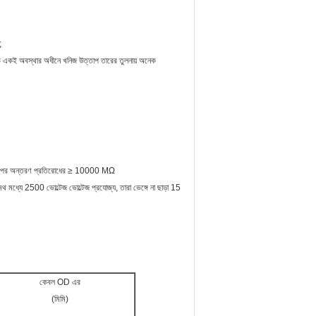
;
 খরচ একই অবস্থার অধীনে খনিজ উত্তাপ তারের তুলনায় অনেক
 তারপর অন্তরণ প্রতিরোধের ≥ 10000 MΩ
ধ্যে 2500 ভোল্টেজ ভোল্টেজ প্রযোজ্য, তারা ভেঙ্গে না ছাড়া 15
কেবল OD এর
(মিমি)