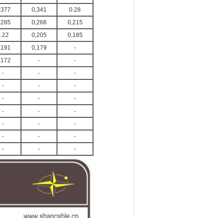
,377
0,341
0.28
,285
0,266
0,215
.22
0,205
0,185
,191
0,179
-
,172
-
-
-
-
-
-
-
-
-
-
-
-
-
-
-
-
-
-
-
-
-
-
-