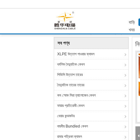
বাড়ি
খবর
বাড়ি
পণ্য
উচ্চ তাপমাত্রা তারের
নিরাপত্তা এন্টি উচ্চ তাপমাত্
সব পণ্য
নি
XLPE উত্তাপ পাওয়ার ক্যাবল
বর্মশিশু বৈদ্যুতিক কেবল
পিভিসি উত্তাপ তারের
বৈদ্যুতিক তারের তারের
কম স্মোক সিরা হ্যালোজেন কেবল
ফায়ার প্রতিরোধী কেবল
বেয়ার কন্ডাকটর
বায়বীয় Bundled কেবল
রাবার পত্রিকা ক্যাবল