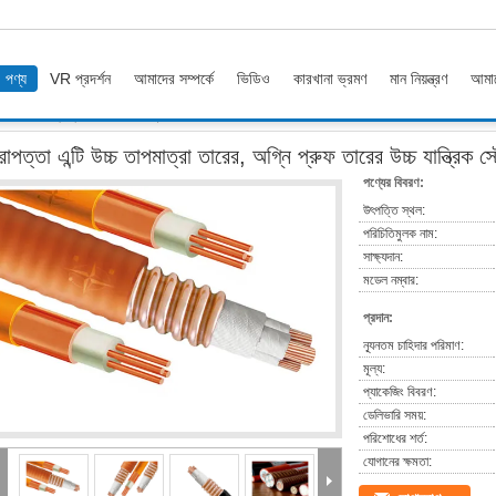
পণ্য
VR প্রদর্শন
আমাদের সম্পর্কে
ভিডিও
কারখানা ভ্রমণ
মান নিয়ন্ত্রণ
আমাদ
রা তারের, অগ্নি প্রুফ তারের উচ্চ যান্ত্রিক স্ট্রেনথ
রাপত্তা এন্টি উচ্চ তাপমাত্রা তারের, অগ্নি প্রুফ তারের উচ্চ যান্ত্রিক স্
পণ্যের বিবরণ:
উৎপত্তি স্থল:
পরিচিতিমুলক নাম:
সাক্ষ্যদান:
মডেল নম্বার:
প্রদান:
ন্যূনতম চাহিদার পরিমাণ:
মূল্য:
প্যাকেজিং বিবরণ:
ডেলিভারি সময়:
পরিশোধের শর্ত:
যোগানের ক্ষমতা: