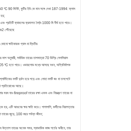
ি 950 ℃ 90 মিনিট, কুটির ইউ কে মান সঙ্গে দেখা 187-1994: ক্লাস
 হয়;
পারে এবং প্রতিটি ক্যাবলের ক্রমাগত দৈর্ঘ্য 1000 মি দীর্ঘ হতে পারে।
mm2 পৌঁছেছে
কোনো ক্ষতিকারক গ্যাস বা দ্বিতীয়
মাপ অনুযায়ী, সর্বাধিক তারের তাপমাত্রা 70 ডিগ্রি সেলসিয়াস
ত্রা 105 ℃ হতে পারে। ওভারলোড মধ্যে আসছে যখন, অগ্নিনির্বাপক
লাস্টিকের নলটি দুর্বল হয়ে পড়ে এবং লোহা নলটি জং বা তলপেটে
জারা প্রতিরোধের আছে।
ার ময়দ যাও fireproof তারের রক্ষা একক এবং নিয়ন্ত্রণ তারের বা
হক হয়, এটি আগুনের ক্ষয় ক্ষতি করে। পাশাপাশি, কর্মীদের নিরাপত্তার
 তারের জুড়ে, 100 বছর পর্যন্ত জীবন;
ৈব উত্তাপ তারের অনেক সময়, স্বাভাবিক কাজ শর্তের অধীনে, তার