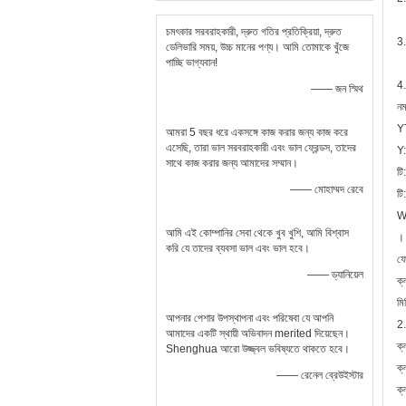
চমৎকার সরবরাহকারী, দ্রুত গতির প্রতিক্রিয়া, দ্রুত
3.
ডেলিভারি সময়, উচ্চ মানের পণ্য। আমি তোমাকে খুঁজে
পাচ্ছি ভাগ্যবান!
4.
—— জন স্মিথ
নম
Y
আমরা 5 বছর ধরে একসঙ্গে কাজ করার জন্য কাজ করে
এসেছি, তারা ভাল সরবরাহকারী এবং ভাল ফ্রেন্ডস, তাদের
Y:
সাথে কাজ করার জন্য আমাদের সম্মান।
টি
—— মোহাম্মদ রেবে
টি
W
আমি এই কোম্পানির সেবা থেকে খুব খুশি, আমি বিশ্বাস
। 
করি যে তাদের ব্যবসা ভাল এবং ভাল হবে।
ফে
—— ড্যানিয়েল
ক্
মি
আপনার পেশার উপস্থাপনা এবং পরিষেবা যে আপনি
2.
আমাদের একটি স্থায়ী অভিবাদন merited দিয়েছেন।
ক
Shenghua আরো উজ্জ্বল ভবিষ্যতে থাকতে হবে।
ক্
—— রেনেল ব্রেউইস্টার
ক