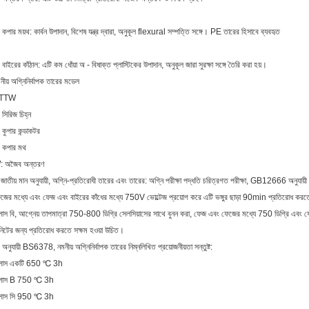
 কপার ময়থ: কার্বন উপাদান, বিশেষ যন্ত্র দ্বারা, অনুকূল flexural সম্পত্তি সঙ্গে। PE তারের হিসাবে ব্যবহৃত
 বাইরের কাঁঠাল: এটি কম ধোঁয়া অ - বিষাক্ত প্লাস্টিকের উপাদান, অনুকূল জারা সুরক্ষা সঙ্গে তৈরি করা হয়।
নীয় অগ্নিনির্বাপক তারের মডেল
TTW
 সিরিজ চিহ্ন
: কুপার কন্ডাকটর
: কপার মথ
: অজৈব অন্তরণ
জাতীয় মান অনুযায়ী, অগ্নি-প্রতিরোধী তারের এবং তারের: অগ্নি পরীক্ষা পদ্ধতি চরিত্রগত পরীক্ষা, GB12666 অনুযা
জের মধ্যে এবং ফেজ এবং বাইরের কাঁধের মধ্যে 750V ভোল্টেজ প্রয়োগ করে এটি ভঙ্গুর ছাড়া 90min প্রতিরোধ করত
লাস বি, আগ্নেয় তাপমাত্রা 750-800 ডিগ্রি সেলসিয়াসের সাথে বুনন করা, ফেজ এবং ফেজের মধ্যে 750 ডিগ্রি এবং ফেজ
নিটের জন্য প্রতিরোধ করতে সক্ষম হওয়া উচিত।
 অনুযায়ী BS6378, নমনীয় অগ্নিনির্বাপক তারের নিম্নলিখিত প্রয়োজনীয়তা সন্তুষ্ট:
্লাস একটি 650 ℃ 3h
লাস B 750 ℃ ​​3h
্লাস সি 950 ℃ 3h