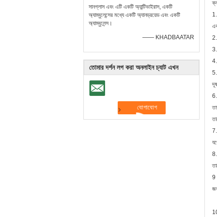
ক
সানগ্লাস এবং এটি একটি অ্যান্টিভাইরাস, একটি
1.
অ্যাম্বুলেন্সের মধ্যে একটি অ্যানড্রয়েড এবং একটি
অ্যাম্বুলেন্স।
এক
—— KHADBAATAR
2.
3.
4.
তোমার দর্শন লগ করা অনলাইন চ্যাট এখন
5.
দূ
6.
তা
তা
7.
যথ
8.
তা
9।
জন
10