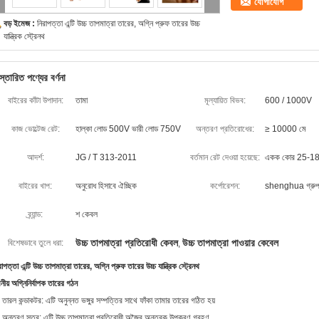
যোগাযোগ
বড় ইমেজ :
নিরাপত্তা এন্টি উচ্চ তাপমাত্রা তারের, অগ্নি প্রুফ তারের উচ্চ
যান্ত্রিক স্ট্রেনথ
স্তারিত পণ্যের বর্ণনা
বাইরের কাঁটা উপাদান:
তামা
মূল্যায়িত বিভব:
600 / 1000V
কাজ ভোল্টেজ রেট:
হাল্কা লোড 500V ভারী লোড 750V
অন্তরণ প্রতিরোধের:
≥ 10000 মে
আদর্শ:
JG / T 313-2011
বর্তমান রেট দেওয়া হয়েছে:
একক কোর 25-180
বাইরের খাপ:
অনুরোধ হিসাবে ঐচ্ছিক
কর্পোরেশন:
shenghua গ্রু
ব্র্যান্ড:
শ কেবল
উচ্চ তাপমাত্রা প্রতিরোধী কেবল
উচ্চ তাপমাত্রা পাওয়ার কেবেল
বিশেষভাবে তুলে ধরা:
,
রাপত্তা এন্টি উচ্চ তাপমাত্রা তারের, অগ্নি প্রুফ তারের উচ্চ যান্ত্রিক স্ট্রেনথ
নীয় অগ্নিনির্বাপক তারের গঠন
 তারল কন্ডাকটর: এটি অনুন্নত ভঙ্গুর সম্পত্তির সাথে ফাঁকা তামার তারের গঠিত হয়
 অন্তরণ স্তর: এটি উচ্চ তাপমাত্রা প্রতিরোধী অজৈব অন্তরক উপকরণ গ্রহণ