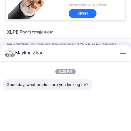
আলোচনাযোগ্য MOQ:বিনিমেয়
যোগাযোগ
XLPE উত্তাপ পাওয়ার ক্যাবল
শিল্প ও ইউটিলিটি নেটওয়ার্কের জন্য উচ্চ-পারফরম্যান্স 12/20kV XLPE ইনসুলেটেড
পাওয়ার কেবল (70-400mm²)
Mayling Zhao
সাংহাই শেংহুয়া কেবল এক্সএলপিই ইনসুলেশন পিভিসি শীথ কপার কন্ডাক্টর কেবল
5:28 PM
শিল্প শক্তি সরবরাহের জন্য নির্ভরযোগ্য 26/35kV 3-কোর XLPE ইনসুলেটেড পাওয়ার
কেবল
Good day, what product are you looking for?
সব
XLPE উত্তাপ পাওয়ার 
বর্মশিশু বৈদ্যুতিক কেবল
ক্যাবল