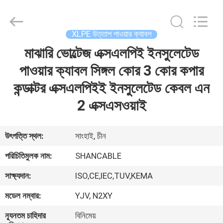
Shanghai
Shenghua
Cable
(Group)
Co.,
XLPE উত্তাপ পাওয়ার ক্যাবল
Ltd..
All
Rights
মাঝারি ভোল্টেজ এক্সএলপিই ইনসুলেটেড
বাড়ি
Reserved.
পাওয়ার ক্যাবল সিঙ্গল কোর 3 কোর কপার
পণ্য
কন্ডাক্টর এক্সএলপিইই ইনসুলেটেড কেবল এন
2 এক্সএসওয়াই
ভিডিও
উৎপত্তি স্থল:
সাংহাই, চীন
VR
পরিচিতিমুলক নাম:
SHANCABLE
প্রদর্শন
সাক্ষ্যদান:
ISO,CE,IEC,TUV,KEMA
আমাদের
মডেল নম্বার:
YJV, N2XY
সম্পর্কে
ন্যূনতম চাহিদার
বিনিমেয়