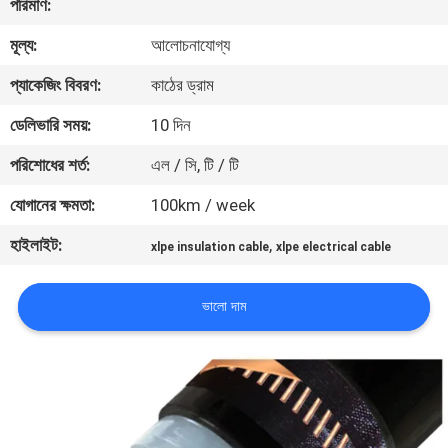
পরিমাণ:
কারখানা
মূল্য:
আলোচনাযোগ্য
ভ্রমণ
প্যাকেজিং বিবরণ:
কাঠের ড্রাম
ডেলিভারি সময়:
10 দিন
মান
পরিশোধের শর্ত:
এল / সি, টি / টি
নিয়ন্ত্রণ
যোগানের ক্ষমতা:
100km / week
আমাদের
হাইলাইট:
,
xlpe insulation cable
xlpe electrical cable
সাথে
ভালো দাম
যোগাযোগ
করুন
খবর