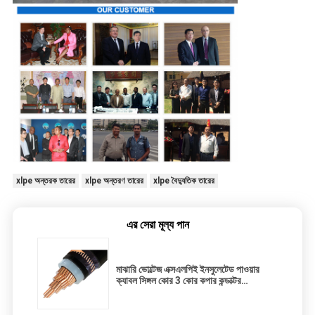
xlpe অন্তরক তারের
xlpe অন্তরণ তারের
xlpe বৈদ্যুতিক তারের
এর সেরা মূল্য পান
মাঝারি ভোল্টেজ এক্সএলপিই ইনসুলেটেড পাওয়ার
ক্যাবল সিঙ্গল কোর 3 কোর কপার কন্ডাক্টর
এক্সএলপিইই ইনসুলেটেড কেবল এন 2 এক্সএসওয়াই