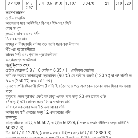
3 × 400
61 /
3.4
3.6
81.0
15107
0.0470
21
610
520
2.97
আদেশ আদেশ
রেটেড ভোল্টেজ
আবেদনের মান: আইইসি / বিএস / ইউএল / জিবি
কোর সংখ্যা
কন্ডাক্টর আকার এবং নির্মাণ
নিরোধক প্রকার
সশস্ত্র বা নিরস্ত্রযদি বর্ম হয় তবে বর্মের ধরণ এবং উপাদান
শীট এর প্রয়োজনীয়তা
তারের দৈর্ঘ্য এবং প্যাকিং প্রয়োজনীয়তা
অন্যান্য প্রয়োজনীয়তা
প্রযুক্তিগত তথ্য:
রেটেড ভোল্টেজ 5.8 / 10 কেভি বা 6.35 / 11 কেভি
কম ভোল্টেজ
সর্বাধিক কন্ডাক্টর তাপমাত্রা: স্বাভাবিক (90 ℃) এর অধীনে, জরুরী (130 ℃) বা শর্ট সার্কিট নং
5 এস (250 ℃) এরও বেশি শর্ত।
নূন্যতম।পরিবেষ্টনকারী টেম্প.0 ওসি, ইনস্টলেশনের পরে এবং কেবল কেবল যখন স্থির অবস্থায়
থাকে
নূন্যতম।নমন ব্যাসার্ধ: একটি বর্ম ছাড়া একক কোর জন্য 20 এক্স তারের ওডি
বর্ম ছাড়াই মাল্টি কোরের জন্য 15 এক্স তারের ওডি
বর্ম সহ একক কোর জন্য 15 এক্স তারের ওডি
আর্মার সহ মাল্টি কোরের জন্য 12 এক্স তারের ওডি
মানসমূহ:
আন্তর্জাতিক: আইইসি 60502, আইইসি 60228, (কেবল এফআর-টাইপের জন্য আইইসি
60332-3)
চীন: জিবি / টি 12706, (কেবল এফআর-টাইপের জন্য জিবি / টি 18380-3)