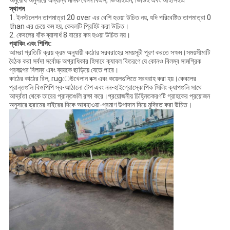
অনুরোধ অনুসারে অন্যান্য মানক যেমন বিএস, ডিআইএন, ভিডিই এবং আইসিইএ
স্থাপন
1. ইনস্টলেশন তাপমাত্রা 20 over এর বেশি হওয়া উচিত নয়, যদি পরিবেষ্টিত তাপমাত্রা 0
than এর চেয়ে কম হয়, কেবলটি প্রিহিট করা উচিত।
2. কেবলের বাঁক ব্যাসার্ধ 8 বারের কম হওয়া উচিত নয়।
প্যাকিং এবং শিপিং:
আমরা প্রতিটি ক্রয় ক্রম অনুযায়ী কঠোর সরবরাহের সময়সূচী পূরণ করতে সক্ষম।সময়সীমাটি
বৈঠক করা সর্বদা সর্বোচ্চ অগ্রাধিকার হিসাবে ক্যাবল বিতরণে যে কোনও বিলম্ব সামগ্রিক
প্রকল্পের বিলম্ব এবং ব্যয়কে ছাড়িয়ে যেতে পারে।
কাঠের কাঠের রিল, rugেউখেলান বক্স এবং কয়েলগুলিতে সরবরাহ করা হয়।কেবলের
প্রান্তগুলি বিওপিপি স্ব-আঠালো টেপ এবং নন-হাইগ্রোস্কোপিক সিলিং ক্যাপগুলি সাথে
আর্দ্রতা থেকে তারের প্রান্তগুলি রক্ষা করে।প্রয়োজনীয় চিহ্নিতকরণটি গ্রাহকের প্রয়োজন
অনুসারে ড্রামের বাইরের দিকে আবহাওয়া-প্রমাণ উপাদান দিয়ে মুদ্রিত করা উচিত।