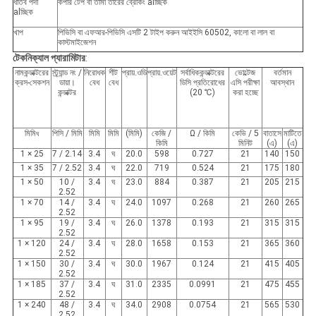
ধাতব পর্দা
কপার টেপ বা তামা তারের ব্রেকিং alচ্ছিক
alচ্ছিক
খাপ
পিভিসি বা এফআর-পিভিসি এসটি 2 টাইপ করুন আইইসি 60502, কালো বা লাল বা
কাস্টমাইজেশন
টেকনিক্যাল প্যারামিটার
:
নামকন্ডাক্টরের
স্ট্র্যান্ড নং /
নিরোধক
শীট
প্রায়.ওডি
প্রায়.ওয়েট
সর্বাধিককন্ডাক্টরের
ভোল্টেজ
বর্তমান
ক্রস-সেকশন
ডায়া।
বেধ
বেধ
ডিসি প্রতিরোধের
এসি পরীক্ষা
আবস্থান
কন্ডাক্টর
(20 ℃)
করা হচ্ছে
মিমি
পিসি / মিমি
মিমি
মিমি
(মিমি)
কেজি /
Ω / কিমি
কেভি / 5
বাতাসে
মাটিতে
ঘ
কিমি
মিনিট
(এ)
(এ)
1 × 25
7 / 2.14
3.4
ঘ
20.0
598
0.727
21
140
150
1 × 35
7 / 2.52
3.4
ঘ
22.0
719
0.524
21
175
180
1 × 50
10 /
3.4
ঘ
23.0
884
0.387
21
205
215
2.52
1 × 70
14 /
3.4
ঘ
24.0
1097
0.268
21
260
265
2.52
1 × 95
19 /
3.4
ঘ
26.0
1378
0.193
21
315
315
2.52
1 × 120
24 /
3.4
ঘ
28.0
1658
0.153
21
365
360
2.52
1 × 150
30 /
3.4
ঘ
30.0
1967
0.124
21
415
405
2.52
1 × 185
37 /
3.4
ঘ
31.0
2335
0.0991
21
475
455
2.52
1 × 240
48 /
3.4
ঘ
34.0
2908
0.0754
21
565
530
2.52