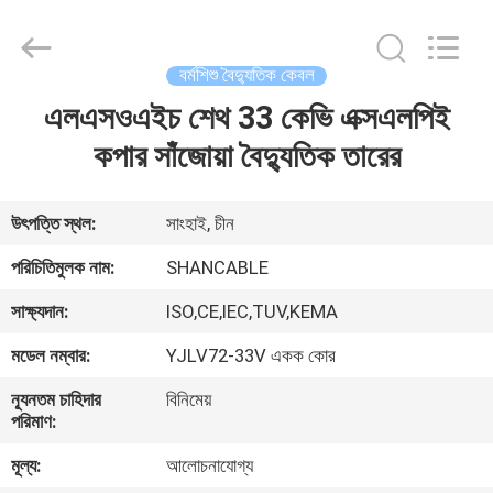
Shanghai
Shenghua
Cable
(Group)
Co.,
বর্মশিশু বৈদ্যুতিক কেবল
Ltd..
All
Rights
এলএসওএইচ শেথ 33 কেভি এক্সএলপিই
বাড়ি
Reserved.
কপার সাঁজোয়া বৈদ্যুতিক তারের
পণ্য
উৎপত্তি স্থল:
সাংহাই, চীন
ভিডিও
পরিচিতিমুলক নাম:
SHANCABLE
সাক্ষ্যদান:
ISO,CE,IEC,TUV,KEMA
VR
মডেল নম্বার:
YJLV72-33V একক কোর
প্রদর্শন
ন্যূনতম চাহিদার
বিনিমেয়
পরিমাণ:
আমাদের
মূল্য:
আলোচনাযোগ্য
সম্পর্কে