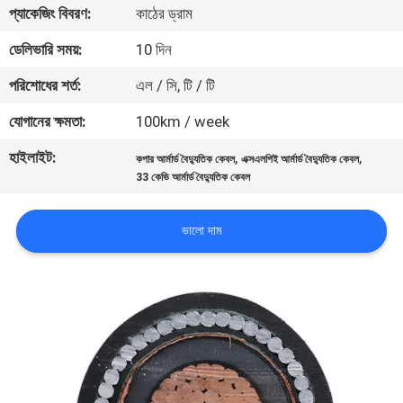
প্যাকেজিং বিবরণ:
কাঠের ড্রাম
কারখানা
ডেলিভারি সময়:
10 দিন
ভ্রমণ
পরিশোধের শর্ত:
এল / সি, টি / টি
যোগানের ক্ষমতা:
100km / week
মান
হাইলাইট:
,
,
নিয়ন্ত্রণ
কপার আর্মার্ড বৈদ্যুতিক কেবল
এক্সএলপিই আর্মার্ড বৈদ্যুতিক কেবল
33 কেভি আর্মার্ড বৈদ্যুতিক কেবল
আমাদের
ভালো দাম
সাথে
যোগাযোগ
করুন
খবর