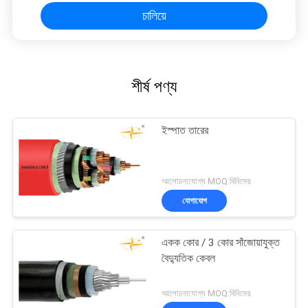
চালিয়ে
শীর্ষ পণ্য
ইস্পাত তারের
আলোচনাযোগ্য MOQ:বিনিমেয়
যোগাযোগ
একক কোর / 3 কোর সাঁজোয়াযুক্ত
বৈদ্যুতিক কেবল
আলোচনাযোগ্য MOQ:বিনিমেয়