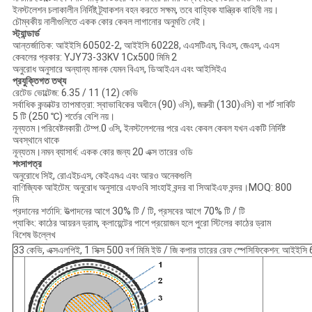
ইনস্টলেশন চলাকালীন নির্দিষ্ট ট্র্যাকশন বহন করতে সক্ষম, তবে বাহ্যিক যান্ত্রিক বাহিনী নয়।
চৌম্বকীয় নালীগুলিতে একক কোর কেবল লাগানোর অনুমতি নেই।
স্ট্যান্ডার্ড
আন্তর্জাতিক: আইইসি 60502-2, আইইসি 60228, এএসটিএম, বিএস, জেএস, এএস
কেবলের প্রকার: YJY73-33KV 1Cx500 মিমি 2
অনুরোধ অনুসারে অন্যান্য মানক যেমন বিএস, ডিআইএন এবং আইসিইএ
প্রযুক্তিগত তথ্য
রেটেড ভোল্টেজ: 6.35 / 11 (12) কেভি
সর্বাধিক কন্ডাক্টর তাপমাত্রা: স্বাভাবিকের অধীনে (90)
সি), জরুরী (130)
সি) বা শর্ট সার্কিট
ও
ও
5 টি (250 ℃) শর্তের বেশি নয়।
নূন্যতম।পরিবেষ্টনকারী টেম্প.0
সি, ইনস্টলেশনের পরে এবং কেবল কেবল যখন একটি নির্দিষ্ট
ও
অবস্থানে থাকে
নূন্যতম।নমন ব্যাসার্ধ: একক কোর জন্য 20 এক্স তারের ওডি
শংসাপত্র
অনুরোধে সিই, রোএইচএস, কেইএমএ এবং আরও অনেকগুলি
বাণিজ্যিক আইটেম: অনুরোধ অনুসারে এফওবি সাংহাই বন্দর বা সিআইএফ বন্দর।MOQ: 800
মি
প্রদানের শর্তাদি: উত্পাদনের আগে 30% টি / টি, প্রসবের আগে 70% টি / টি
প্যাকিং: কাঠের আয়রন ড্রাম, ক্লায়েন্টের পাশে প্রয়োজন হলে পুরো স্টিলের কাঠের ড্রাম
বিশেষ উল্লেখ
33 কেভি, এক্সএলপিই, 1 সিক্স 500 বর্গ মিমি ইউ / জি কপার তারের রেফ স্পেসিফিকেশন: আ