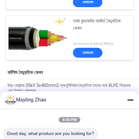
যোগাযোগ
তামা কন্ডাকটর আর্মার্ড বৈদ্যুতিক
কেবল
আলোচনাযোগ্য MOQ:বিনিমেয়
যোগাযোগ
বর্মশিশু বৈদ্যুতিক কেবল
উচ্চ-ভোল্টেজ 35kV 3x400mm2 অ্যালুমিনিয়াম বৈদ্যুতিক তারের সঙ্গে XLPE নিরোধক
এবং ইস্পাত রক্ষাকবচ
Mayling Zhao
ইন্ডাস্ট্রিয়াল পাওয়ার ডিস্ট্রিবিউশন নেটওয়ার্কের জন্য শক্তিশালী 33kV সাঁজোয়া বৈদ্যুতিক
তার
4:40 PM
শেংহুয়া কেবল কপার কন্ডাক্টর এক্সএলপিই পিভিসি ইনসুলেটেড স্টিল ওয়্যার আর্মার্ড
ইলেকট্রিক্যাল কেবল কালো পিভিসি শীথ এলভি কেবল
Good day, what product are you looking for?